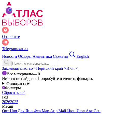
О проекте
Telegram-канал
Новости
Обзоры
Аналитика
Сюжеты
English
Законодательство
×
Пермский край
×
Июл
×
Все материалы
— 0
Ничего не найдено. Попробуйте изменить фильтры.
Фильтры (3)
▾
Фильтры
Сбросить всё
Год
2026
2025
Месяц
Окт
Ноя
Дек
Янв
Фев
Мар
Апр
Май
Июн
Июл
Авг
Сен