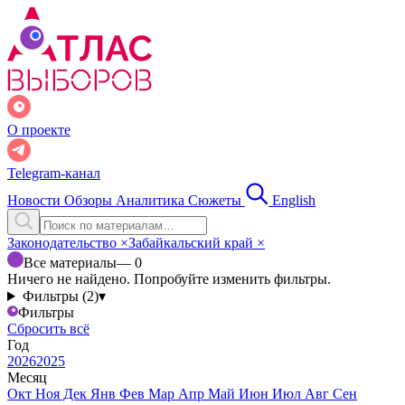
О проекте
Telegram-канал
Новости
Обзоры
Аналитика
Сюжеты
English
Законодательство
×
Забайкальский край
×
Все материалы
— 0
Ничего не найдено. Попробуйте изменить фильтры.
Фильтры (2)
▾
Фильтры
Сбросить всё
Год
2026
2025
Месяц
Окт
Ноя
Дек
Янв
Фев
Мар
Апр
Май
Июн
Июл
Авг
Сен