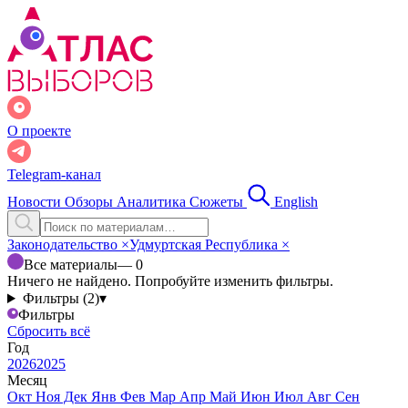
О проекте
Telegram-канал
Новости
Обзоры
Аналитика
Сюжеты
English
Законодательство
×
Удмуртская Республика
×
Все материалы
— 0
Ничего не найдено. Попробуйте изменить фильтры.
Фильтры (2)
▾
Фильтры
Сбросить всё
Год
2026
2025
Месяц
Окт
Ноя
Дек
Янв
Фев
Мар
Апр
Май
Июн
Июл
Авг
Сен