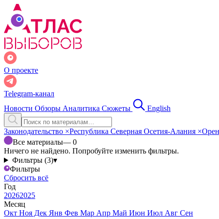
О проекте
Telegram-канал
Новости
Обзоры
Аналитика
Сюжеты
English
Законодательство
×
Республика Северная Осетия-Алания
×
Орен
Все материалы
— 0
Ничего не найдено. Попробуйте изменить фильтры.
Фильтры (3)
▾
Фильтры
Сбросить всё
Год
2026
2025
Месяц
Окт
Ноя
Дек
Янв
Фев
Мар
Апр
Май
Июн
Июл
Авг
Сен