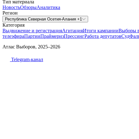
Тип материала
Новость
Обзоры
Аналитика
Регион
Республика Северная Осетия-Алания +1
Категория
Выдвижение и регистрация
Агитация
Итоги кампании
Выборы 
телеэфира
Партии
Праймериз
Прессинг
Работа депутатов
Суд
Фал
Атлас Выборов, 2025–2026
Telegram-канал