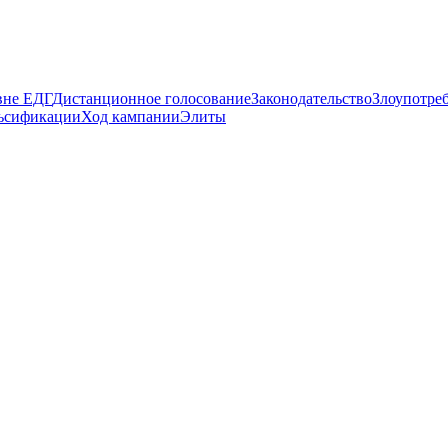
вне ЕДГ
Дистанционное голосование
Законодательство
Злоупотре
ьсификации
Ход кампании
Элиты