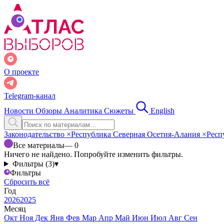
О проекте
Telegram-канал
Новости
Обзоры
Аналитика
Сюжеты
English
Законодательство
×
Республика Северная Осетия-Алания
×
Респ
Все материалы
— 0
Ничего не найдено. Попробуйте изменить фильтры.
Фильтры (3)
▾
Фильтры
Сбросить всё
Год
2026
2025
Месяц
Окт
Ноя
Дек
Янв
Фев
Мар
Апр
Май
Июн
Июл
Авг
Сен