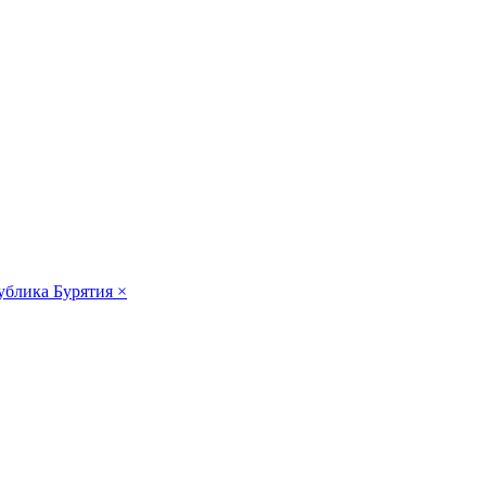
ублика Бурятия
×