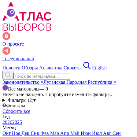
О проекте
Telegram-канал
Новости
Обзоры
Аналитика
Сюжеты
English
Законодательство
×
Луганская Народная Республика
×
Все материалы
— 0
Ничего не найдено. Попробуйте изменить фильтры.
Фильтры (2)
▾
Фильтры
Сбросить всё
Год
2026
2025
Месяц
Окт
Ноя
Дек
Янв
Фев
Мар
Апр
Май
Июн
Июл
Авг
Сен