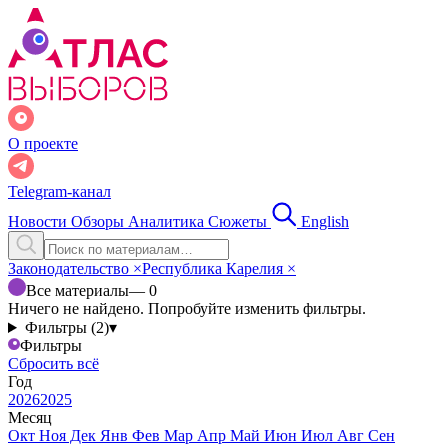
О проекте
Telegram-канал
Новости
Обзоры
Аналитика
Сюжеты
English
Законодательство
×
Республика Карелия
×
Все материалы
— 0
Ничего не найдено. Попробуйте изменить фильтры.
Фильтры (2)
▾
Фильтры
Сбросить всё
Год
2026
2025
Месяц
Окт
Ноя
Дек
Янв
Фев
Мар
Апр
Май
Июн
Июл
Авг
Сен