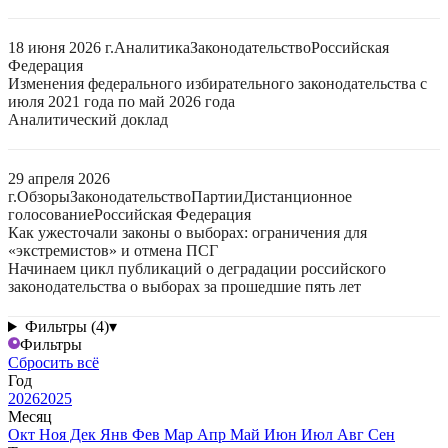
18 июня 2026 г.
Аналитика
Законодательство
Российская
Федерация
Изменения федерального избирательного законодательства с
июля 2021 года по май 2026 года
Аналитический доклад
29 апреля 2026
г.
Обзоры
Законодательство
Партии
Дистанционное
голосование
Российская Федерация
Как ужесточали законы о выборах: ограничения для
«экстремистов» и отмена ПСГ
Начинаем цикл публикаций о деградации российского
законодательства о выборах за прошедшие пять лет
Фильтры (4)
▾
Фильтры
Сбросить всё
Год
2026
2025
Месяц
Окт
Ноя
Дек
Янв
Фев
Мар
Апр
Май
Июн
Июл
Авг
Сен