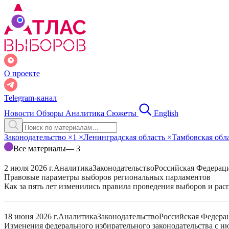
О проекте
Telegram-канал
Новости
Обзоры
Аналитика
Сюжеты
English
Законодательство
×
1
×
Ленинградская область
×
Тамбовская обл
Все материалы
— 3
2 июля 2026 г.
Аналитика
Законодательство
Российская Федерац
Правовые параметры выборов региональных парламентов
Как за пять лет изменились правила проведения выборов и ра
18 июня 2026 г.
Аналитика
Законодательство
Российская Федера
Изменения федерального избирательного законодательства с ию