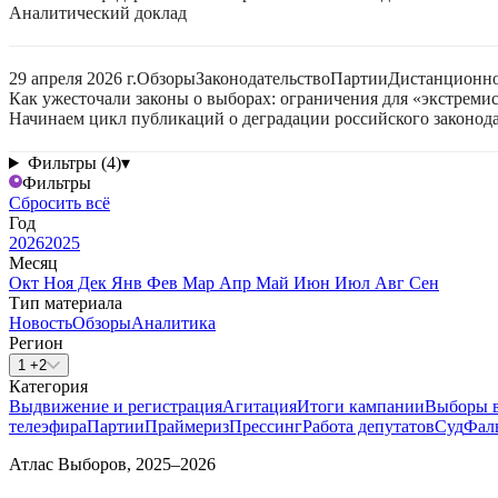
Аналитический доклад
29 апреля 2026 г.
Обзоры
Законодательство
Партии
Дистанционно
Как ужесточали законы о выборах: ограничения для «экстреми
Начинаем цикл публикаций о деградации российского законода
Фильтры (4)
▾
Фильтры
Сбросить всё
Год
2026
2025
Месяц
Окт
Ноя
Дек
Янв
Фев
Мар
Апр
Май
Июн
Июл
Авг
Сен
Тип материала
Новость
Обзоры
Аналитика
Регион
1 +2
Категория
Выдвижение и регистрация
Агитация
Итоги кампании
Выборы 
телеэфира
Партии
Праймериз
Прессинг
Работа депутатов
Суд
Фал
Атлас Выборов, 2025–2026