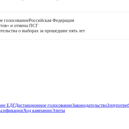
е голосование
Российская Федерация
стов» и отмена ПСГ
тельства о выборах за прошедшие пять лет
вне ЕДГ
Дистанционное голосование
Законодательство
Злоупотре
ьсификации
Ход кампании
Элиты