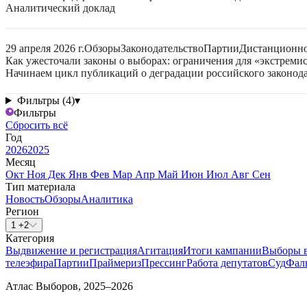
Аналитический доклад
29 апреля 2026 г.
Обзоры
Законодательство
Партии
Дистанционно
Как ужесточали законы о выборах: ограничения для «экстреми
Начинаем цикл публикаций о деградации российского законода
Фильтры (4)
▾
Фильтры
Сбросить всё
Год
2026
2025
Месяц
Окт
Ноя
Дек
Янв
Фев
Мар
Апр
Май
Июн
Июл
Авг
Сен
Тип материала
Новость
Обзоры
Аналитика
Регион
1 +2
Категория
Выдвижение и регистрация
Агитация
Итоги кампании
Выборы 
телеэфира
Партии
Праймериз
Прессинг
Работа депутатов
Суд
Фал
Атлас Выборов, 2025–2026