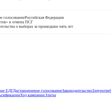
е голосование
Российская Федерация
стов» и отмена ПСГ
тельства о выборах за прошедшие пять лет
вне ЕДГ
Дистанционное голосование
Законодательство
Злоупотре
ьсификации
Ход кампании
Элиты