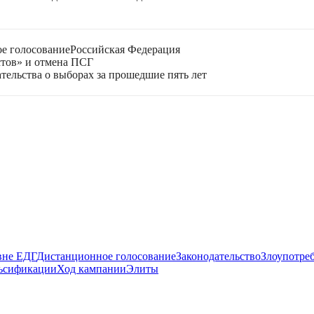
е голосование
Российская Федерация
стов» и отмена ПСГ
тельства о выборах за прошедшие пять лет
вне ЕДГ
Дистанционное голосование
Законодательство
Злоупотре
ьсификации
Ход кампании
Элиты