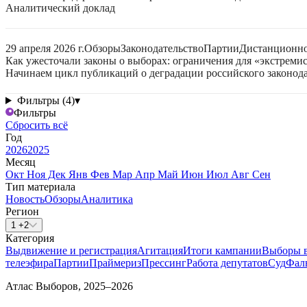
Аналитический доклад
29 апреля 2026 г.
Обзоры
Законодательство
Партии
Дистанционно
Как ужесточали законы о выборах: ограничения для «экстреми
Начинаем цикл публикаций о деградации российского законода
Фильтры (4)
▾
Фильтры
Сбросить всё
Год
2026
2025
Месяц
Окт
Ноя
Дек
Янв
Фев
Мар
Апр
Май
Июн
Июл
Авг
Сен
Тип материала
Новость
Обзоры
Аналитика
Регион
1 +2
Категория
Выдвижение и регистрация
Агитация
Итоги кампании
Выборы 
телеэфира
Партии
Праймериз
Прессинг
Работа депутатов
Суд
Фал
Атлас Выборов, 2025–2026