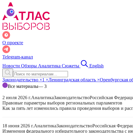
О проекте
Telegram-канал
Новости
Обзоры
Аналитика
Сюжеты
English
Законодательство
×
1
×
Ленинградская область
×
Оренбургская о
Все материалы
— 3
2 июля 2026 г.
Аналитика
Законодательство
Российская Федерац
Правовые параметры выборов региональных парламентов
Как за пять лет изменились правила проведения выборов и ра
18 июня 2026 г.
Аналитика
Законодательство
Российская Федера
Изменения федерального избирательного законодательства с ию