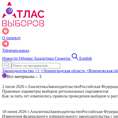
О проекте
Telegram-канал
Новости
Обзоры
Аналитика
Сюжеты
English
Законодательство
×
1
×
Ленинградская область
×
Воронежская об
Все материалы
— 3
2 июля 2026 г.
Аналитика
Законодательство
Российская Федерац
Правовые параметры выборов региональных парламентов
Как за пять лет изменились правила проведения выборов и ра
18 июня 2026 г.
Аналитика
Законодательство
Российская Федера
Изменения федерального избирательного законодательства с ию