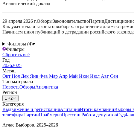
Аналитический доклад
29 апреля 2026 г.
Обзоры
Законодательство
Партии
Дистанционно
Как ужесточали законы о выборах: ограничения для «экстреми
Начинаем цикл публикаций о деградации российского законода
Фильтры (4)
▾
Фильтры
Сбросить всё
Год
2026
2025
Месяц
Окт
Ноя
Дек
Янв
Фев
Мар
Апр
Май
Июн
Июл
Авг
Сен
Тип материала
Новость
Обзоры
Аналитика
Регион
1 +2
Категория
Выдвижение и регистрация
Агитация
Итоги кампании
Выборы 
телеэфира
Партии
Праймериз
Прессинг
Работа депутатов
Суд
Фал
Атлас Выборов, 2025–2026