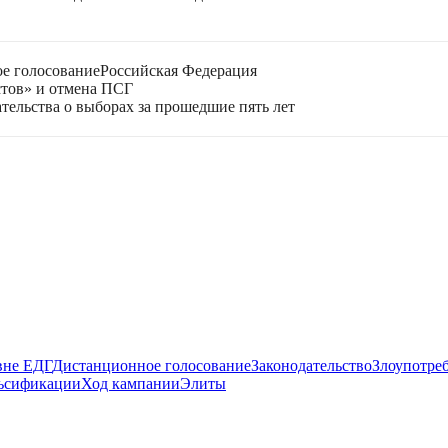
е голосование
Российская Федерация
стов» и отмена ПСГ
тельства о выборах за прошедшие пять лет
вне ЕДГ
Дистанционное голосование
Законодательство
Злоупотре
ьсификации
Ход кампании
Элиты