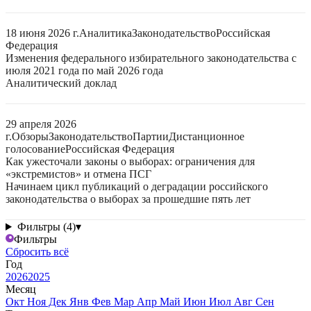
18 июня 2026 г.
Аналитика
Законодательство
Российская
Федерация
Изменения федерального избирательного законодательства с
июля 2021 года по май 2026 года
Аналитический доклад
29 апреля 2026
г.
Обзоры
Законодательство
Партии
Дистанционное
голосование
Российская Федерация
Как ужесточали законы о выборах: ограничения для
«экстремистов» и отмена ПСГ
Начинаем цикл публикаций о деградации российского
законодательства о выборах за прошедшие пять лет
Фильтры (4)
▾
Фильтры
Сбросить всё
Год
2026
2025
Месяц
Окт
Ноя
Дек
Янв
Фев
Мар
Апр
Май
Июн
Июл
Авг
Сен