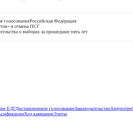
е голосование
Российская Федерация
стов» и отмена ПСГ
тельства о выборах за прошедшие пять лет
вне ЕДГ
Дистанционное голосование
Законодательство
Злоупотре
ьсификации
Ход кампании
Элиты