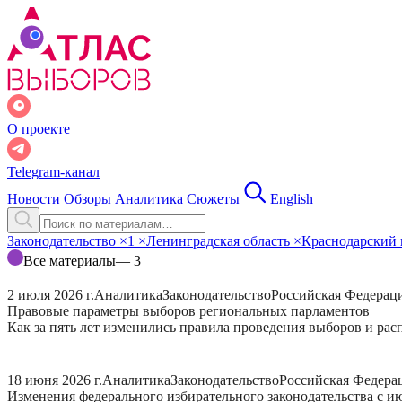
О проекте
Telegram-канал
Новости
Обзоры
Аналитика
Сюжеты
English
Законодательство
×
1
×
Ленинградская область
×
Краснодарский
Все материалы
— 3
2 июля 2026 г.
Аналитика
Законодательство
Российская Федерац
Правовые параметры выборов региональных парламентов
Как за пять лет изменились правила проведения выборов и ра
18 июня 2026 г.
Аналитика
Законодательство
Российская Федера
Изменения федерального избирательного законодательства с ию