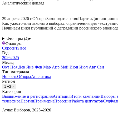
Аналитический доклад
29 апреля 2026 г.
Обзоры
Законодательство
Партии
Дистанционно
Как ужесточали законы о выборах: ограничения для «экстреми
Начинаем цикл публикаций о деградации российского законода
Фильтры (4)
▾
Фильтры
Сбросить всё
Год
2026
2025
Месяц
Окт
Ноя
Дек
Янв
Фев
Мар
Апр
Май
Июн
Июл
Авг
Сен
Тип материала
Новость
Обзоры
Аналитика
Регион
1 +2
Категория
Выдвижение и регистрация
Агитация
Итоги кампании
Выборы 
телеэфира
Партии
Праймериз
Прессинг
Работа депутатов
Суд
Фал
Атлас Выборов, 2025–2026