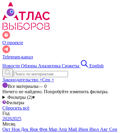
О проекте
Telegram-канал
Новости
Обзоры
Аналитика
Сюжеты
English
Законодательство
×
Сен
×
Все материалы
— 0
Ничего не найдено. Попробуйте изменить фильтры.
Фильтры (2)
▾
Фильтры
Сбросить всё
Год
2026
2025
Месяц
Окт
Ноя
Дек
Янв
Фев
Мар
Апр
Май
Июн
Июл
Авг
Сен