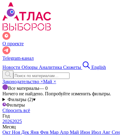
О проекте
Telegram-канал
Новости
Обзоры
Аналитика
Сюжеты
English
Законодательство
×
Май
×
Все материалы
— 0
Ничего не найдено. Попробуйте изменить фильтры.
Фильтры (2)
▾
Фильтры
Сбросить всё
Год
2026
2025
Месяц
Окт
Ноя
Дек
Янв
Фев
Мар
Апр
Май
Июн
Июл
Авг
Сен