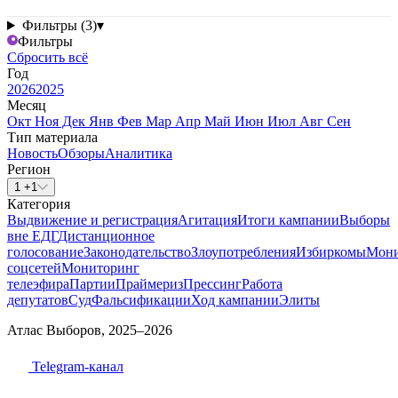
Фильтры (3)
▾
Фильтры
Сбросить всё
Год
2026
2025
Месяц
Окт
Ноя
Дек
Янв
Фев
Мар
Апр
Май
Июн
Июл
Авг
Сен
Тип материала
Новость
Обзоры
Аналитика
Регион
1 +1
Категория
Выдвижение и регистрация
Агитация
Итоги кампании
Выборы
вне ЕДГ
Дистанционное
голосование
Законодательство
Злоупотребления
Избиркомы
Мони
соцсетей
Мониторинг
телеэфира
Партии
Праймериз
Прессинг
Работа
депутатов
Суд
Фальсификации
Ход кампании
Элиты
Атлас Выборов, 2025–2026
Telegram-канал