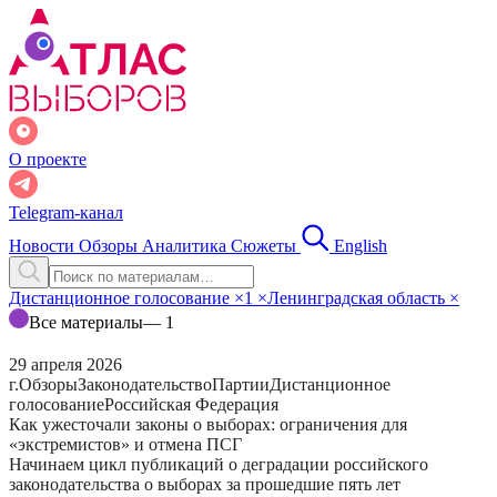
О проекте
Telegram-канал
Новости
Обзоры
Аналитика
Сюжеты
English
Дистанционное голосование
×
1
×
Ленинградская область
×
Все материалы
— 1
29 апреля 2026
г.
Обзоры
Законодательство
Партии
Дистанционное
голосование
Российская Федерация
Как ужесточали законы о выборах: ограничения для
«экстремистов» и отмена ПСГ
Начинаем цикл публикаций о деградации российского
законодательства о выборах за прошедшие пять лет