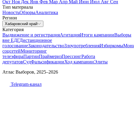
Окт
Ноя
Дек
Янв
Фев
Мар
Апр
Май
Июн
Июл
Авг
Сен
Тип материала
Новость
Обзоры
Аналитика
Регион
Хабаровский край
Категория
Выдвижение и регистрация
Агитация
Итоги кампании
Выборы
вне ЕДГ
Дистанционное
голосование
Законодательство
Злоупотребления
Избиркомы
Мони
соцсетей
Мониторинг
телеэфира
Партии
Праймериз
Прессинг
Работа
депутатов
Суд
Фальсификации
Ход кампании
Элиты
Атлас Выборов, 2025–2026
Telegram-канал