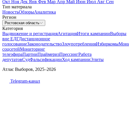
Окт
Ноя
Дек
Янв
Фев
Мар
Апр
Май
Июн
Июл
Авг
Сен
Тип материала
Новость
Обзоры
Аналитика
Регион
Ростовская область
Категория
Выдвижение и регистрация
Агитация
Итоги кампании
Выборы
вне ЕДГ
Дистанционное
голосование
Законодательство
Злоупотребления
Избиркомы
Мони
соцсетей
Мониторинг
телеэфира
Партии
Праймериз
Прессинг
Работа
депутатов
Суд
Фальсификации
Ход кампании
Элиты
Атлас Выборов, 2025–2026
Telegram-канал