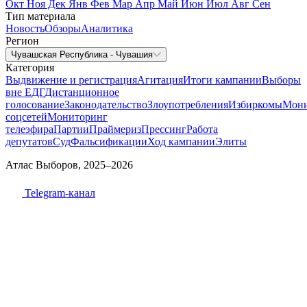
Окт
Ноя
Дек
Янв
Фев
Мар
Апр
Май
Июн
Июл
Авг
Сен
Тип материала
Новость
Обзоры
Аналитика
Регион
Чувашская Республика - Чувашия
Категория
Выдвижение и регистрация
Агитация
Итоги кампании
Выборы
вне ЕДГ
Дистанционное
голосование
Законодательство
Злоупотребления
Избиркомы
Мони
соцсетей
Мониторинг
телеэфира
Партии
Праймериз
Прессинг
Работа
депутатов
Суд
Фальсификации
Ход кампании
Элиты
Атлас Выборов, 2025–2026
Telegram-канал