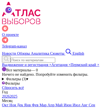
О проекте
Telegram-канал
Новости
Обзоры
Аналитика
Сюжеты
English
Выдвижение и регистрация
×
Агитация
×
Пермский край
×
Все материалы
— 0
Ничего не найдено. Попробуйте изменить фильтры.
Фильтры (3)
▾
Фильтры
Сбросить всё
Год
2026
2025
Месяц
Окт
Ноя
Дек
Янв
Фев
Мар
Апр
Май
Июн
Июл
Авг
Сен