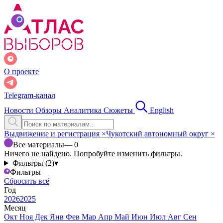
О проекте
Telegram-канал
Новости
Обзоры
Аналитика
Сюжеты
English
Выдвижение и регистрация
×
Чукотский автономный округ
×
Все материалы
— 0
Ничего не найдено. Попробуйте изменить фильтры.
Фильтры (2)
▾
Фильтры
Сбросить всё
Год
2026
2025
Месяц
Окт
Ноя
Дек
Янв
Фев
Мар
Апр
Май
Июн
Июл
Авг
Сен