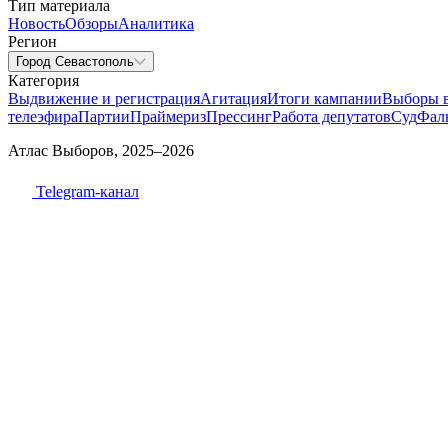
Тип материала
Новость
Обзоры
Аналитика
Регион
Город Севастополь
Категория
Выдвижение и регистрация
Агитация
Итоги кампании
Выборы 
телеэфира
Партии
Праймериз
Прессинг
Работа депутатов
Суд
Фал
Атлас Выборов, 2025–2026
Telegram-канал