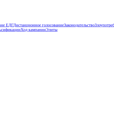
вне ЕДГ
Дистанционное голосование
Законодательство
Злоупотре
ьсификации
Ход кампании
Элиты