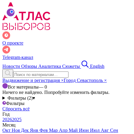
О проекте
Telegram-канал
Новости
Обзоры
Аналитика
Сюжеты
English
Выдвижение и регистрация
×
Город Севастополь
×
Все материалы
— 0
Ничего не найдено. Попробуйте изменить фильтры.
Фильтры (2)
▾
Фильтры
Сбросить всё
Год
2026
2025
Месяц
Окт
Ноя
Дек
Янв
Фев
Мар
Апр
Май
Июн
Июл
Авг
Сен