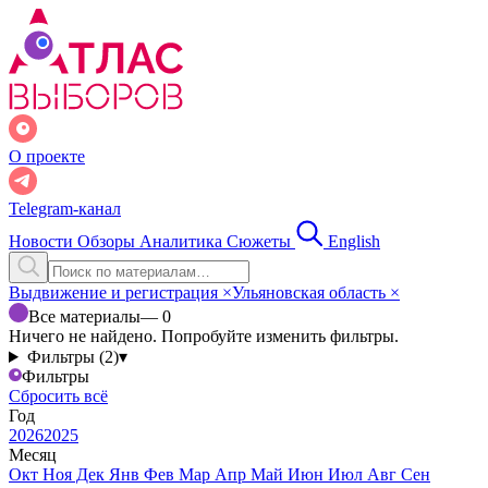
О проекте
Telegram-канал
Новости
Обзоры
Аналитика
Сюжеты
English
Выдвижение и регистрация
×
Ульяновская область
×
Все материалы
— 0
Ничего не найдено. Попробуйте изменить фильтры.
Фильтры (2)
▾
Фильтры
Сбросить всё
Год
2026
2025
Месяц
Окт
Ноя
Дек
Янв
Фев
Мар
Апр
Май
Июн
Июл
Авг
Сен