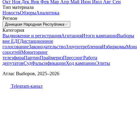
Окт
Ноя
Дек
Янв
Фев
Мар
Апр
Май
Июн
Июл
Авг
Сен
Тип материала
Новость
Обзоры
Аналитика
Регион
Донецкая Народная Республика
Категория
Выдвижение и регистрация
Агитация
Итоги кампании
Выборы
вне ЕДГ
Дистанционное
голосование
Законодательство
Злоупотребления
Избиркомы
Мони
соцсетей
Мониторинг
телеэфира
Партии
Праймериз
Прессинг
Работа
депутатов
Суд
Фальсификации
Ход кампании
Элиты
Атлас Выборов, 2025–2026
Telegram-канал