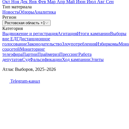
Окт
Ноя
Дек
Янв
Фев
Мар
Апр
Май
Июн
Июл
Авг
Сен
Тип материала
Новость
Обзоры
Аналитика
Регион
Ростовская область +1
Категория
Выдвижение и регистрация
Агитация
Итоги кампании
Выборы
вне ЕДГ
Дистанционное
голосование
Законодательство
Злоупотребления
Избиркомы
Мони
соцсетей
Мониторинг
телеэфира
Партии
Праймериз
Прессинг
Работа
депутатов
Суд
Фальсификации
Ход кампании
Элиты
Атлас Выборов, 2025–2026
Telegram-канал