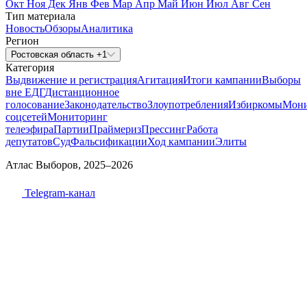
Окт
Ноя
Дек
Янв
Фев
Мар
Апр
Май
Июн
Июл
Авг
Сен
Тип материала
Новость
Обзоры
Аналитика
Регион
Ростовская область +1
Категория
Выдвижение и регистрация
Агитация
Итоги кампании
Выборы
вне ЕДГ
Дистанционное
голосование
Законодательство
Злоупотребления
Избиркомы
Мони
соцсетей
Мониторинг
телеэфира
Партии
Праймериз
Прессинг
Работа
депутатов
Суд
Фальсификации
Ход кампании
Элиты
Атлас Выборов, 2025–2026
Telegram-канал