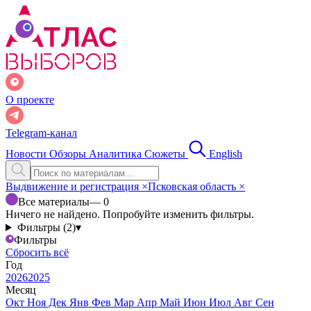
О проекте
Telegram-канал
Новости
Обзоры
Аналитика
Сюжеты
English
Выдвижение и регистрация
×
Псковская область
×
Все материалы
— 0
Ничего не найдено. Попробуйте изменить фильтры.
Фильтры (2)
▾
Фильтры
Сбросить всё
Год
2026
2025
Месяц
Окт
Ноя
Дек
Янв
Фев
Мар
Апр
Май
Июн
Июл
Авг
Сен