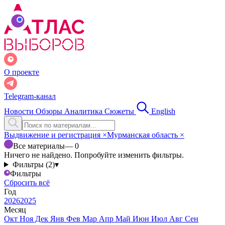
О проекте
Telegram-канал
Новости
Обзоры
Аналитика
Сюжеты
English
Выдвижение и регистрация
×
Мурманская область
×
Все материалы
— 0
Ничего не найдено. Попробуйте изменить фильтры.
Фильтры (2)
▾
Фильтры
Сбросить всё
Год
2026
2025
Месяц
Окт
Ноя
Дек
Янв
Фев
Мар
Апр
Май
Июн
Июл
Авг
Сен