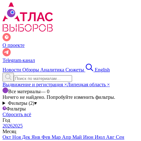
О проекте
Telegram-канал
Новости
Обзоры
Аналитика
Сюжеты
English
Выдвижение и регистрация
×
Липецкая область
×
Все материалы
— 0
Ничего не найдено. Попробуйте изменить фильтры.
Фильтры (2)
▾
Фильтры
Сбросить всё
Год
2026
2025
Месяц
Окт
Ноя
Дек
Янв
Фев
Мар
Апр
Май
Июн
Июл
Авг
Сен