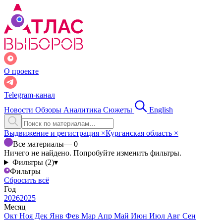
О проекте
Telegram-канал
Новости
Обзоры
Аналитика
Сюжеты
English
Выдвижение и регистрация
×
Курганская область
×
Все материалы
— 0
Ничего не найдено. Попробуйте изменить фильтры.
Фильтры (2)
▾
Фильтры
Сбросить всё
Год
2026
2025
Месяц
Окт
Ноя
Дек
Янв
Фев
Мар
Апр
Май
Июн
Июл
Авг
Сен