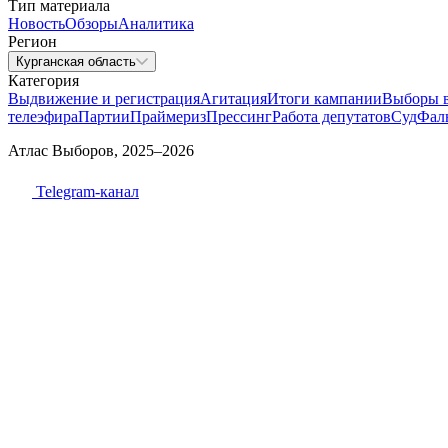
Тип материала
Новость
Обзоры
Аналитика
Регион
Курганская область
Категория
Выдвижение и регистрация
Агитация
Итоги кампании
Выборы 
телеэфира
Партии
Праймериз
Прессинг
Работа депутатов
Суд
Фал
Атлас Выборов, 2025–2026
Telegram-канал