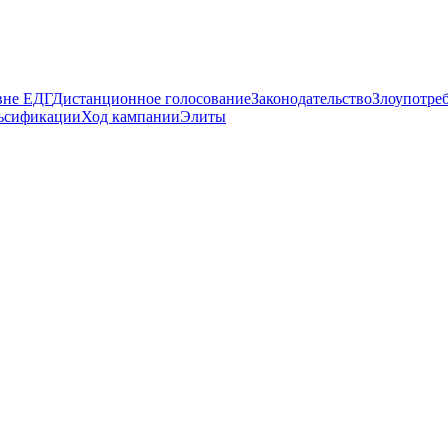
вне ЕДГ
Дистанционное голосование
Законодательство
Злоупотре
ьсификации
Ход кампании
Элиты