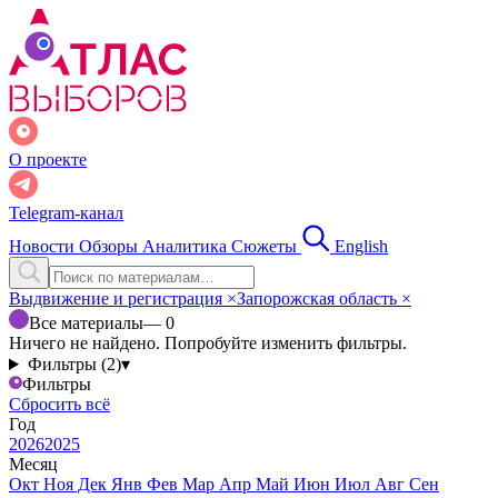
О проекте
Telegram-канал
Новости
Обзоры
Аналитика
Сюжеты
English
Выдвижение и регистрация
×
Запорожская область
×
Все материалы
— 0
Ничего не найдено. Попробуйте изменить фильтры.
Фильтры (2)
▾
Фильтры
Сбросить всё
Год
2026
2025
Месяц
Окт
Ноя
Дек
Янв
Фев
Мар
Апр
Май
Июн
Июл
Авг
Сен