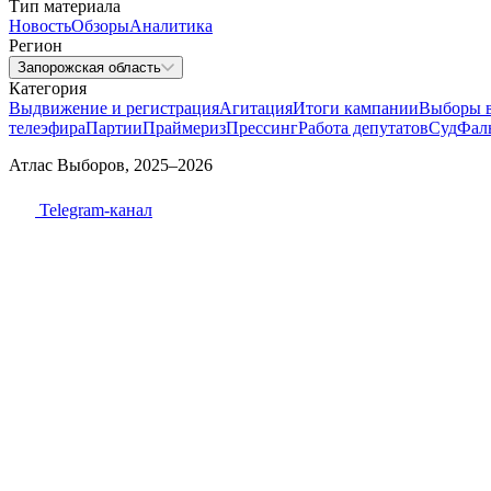
Тип материала
Новость
Обзоры
Аналитика
Регион
Запорожская область
Категория
Выдвижение и регистрация
Агитация
Итоги кампании
Выборы 
телеэфира
Партии
Праймериз
Прессинг
Работа депутатов
Суд
Фал
Атлас Выборов, 2025–2026
Telegram-канал