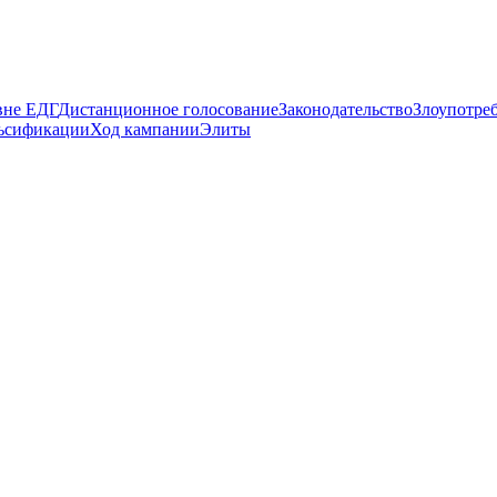
вне ЕДГ
Дистанционное голосование
Законодательство
Злоупотре
ьсификации
Ход кампании
Элиты