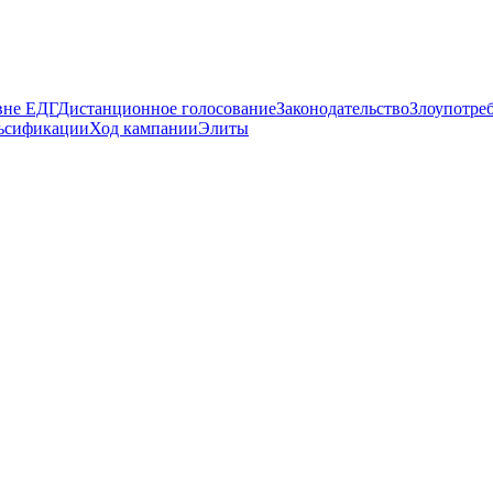
вне ЕДГ
Дистанционное голосование
Законодательство
Злоупотре
ьсификации
Ход кампании
Элиты