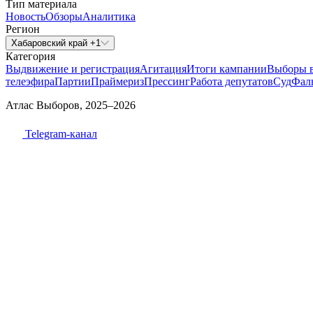
Тип материала
Новость
Обзоры
Аналитика
Регион
Хабаровский край +1
Категория
Выдвижение и регистрация
Агитация
Итоги кампании
Выборы 
телеэфира
Партии
Праймериз
Прессинг
Работа депутатов
Суд
Фал
Атлас Выборов, 2025–2026
Telegram-канал