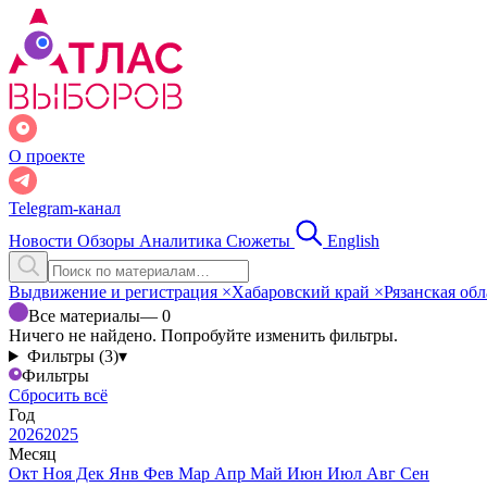
О проекте
Telegram-канал
Новости
Обзоры
Аналитика
Сюжеты
English
Выдвижение и регистрация
×
Хабаровский край
×
Рязанская об
Все материалы
— 0
Ничего не найдено. Попробуйте изменить фильтры.
Фильтры (3)
▾
Фильтры
Сбросить всё
Год
2026
2025
Месяц
Окт
Ноя
Дек
Янв
Фев
Мар
Апр
Май
Июн
Июл
Авг
Сен