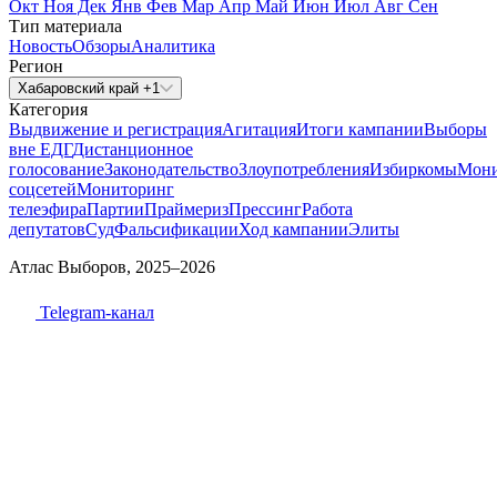
Окт
Ноя
Дек
Янв
Фев
Мар
Апр
Май
Июн
Июл
Авг
Сен
Тип материала
Новость
Обзоры
Аналитика
Регион
Хабаровский край +1
Категория
Выдвижение и регистрация
Агитация
Итоги кампании
Выборы
вне ЕДГ
Дистанционное
голосование
Законодательство
Злоупотребления
Избиркомы
Мони
соцсетей
Мониторинг
телеэфира
Партии
Праймериз
Прессинг
Работа
депутатов
Суд
Фальсификации
Ход кампании
Элиты
Атлас Выборов, 2025–2026
Telegram-канал