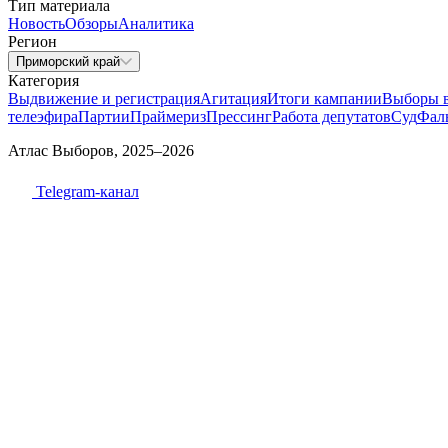
Тип материала
Новость
Обзоры
Аналитика
Регион
Приморский край
Категория
Выдвижение и регистрация
Агитация
Итоги кампании
Выборы 
телеэфира
Партии
Праймериз
Прессинг
Работа депутатов
Суд
Фал
Атлас Выборов, 2025–2026
Telegram-канал