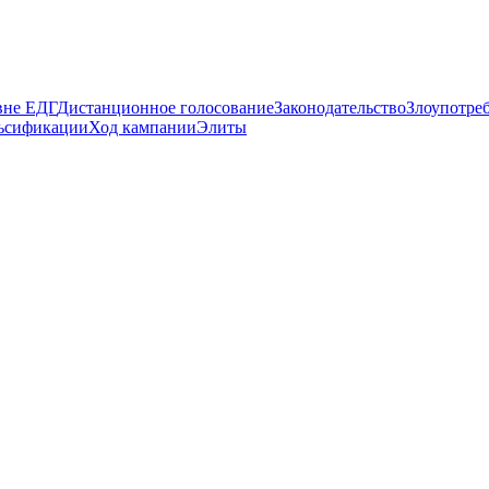
вне ЕДГ
Дистанционное голосование
Законодательство
Злоупотре
ьсификации
Ход кампании
Элиты