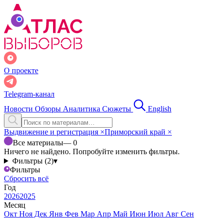
О проекте
Telegram-канал
Новости
Обзоры
Аналитика
Сюжеты
English
Выдвижение и регистрация
×
Приморский край
×
Все материалы
— 0
Ничего не найдено. Попробуйте изменить фильтры.
Фильтры (2)
▾
Фильтры
Сбросить всё
Год
2026
2025
Месяц
Окт
Ноя
Дек
Янв
Фев
Мар
Апр
Май
Июн
Июл
Авг
Сен