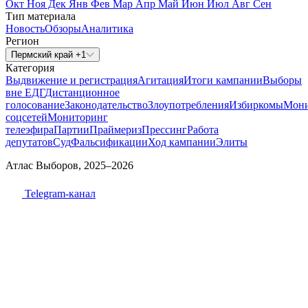
Окт
Ноя
Дек
Янв
Фев
Мар
Апр
Май
Июн
Июл
Авг
Сен
Тип материала
Новость
Обзоры
Аналитика
Регион
Пермский край +1
Категория
Выдвижение и регистрация
Агитация
Итоги кампании
Выборы
вне ЕДГ
Дистанционное
голосование
Законодательство
Злоупотребления
Избиркомы
Мони
соцсетей
Мониторинг
телеэфира
Партии
Праймериз
Прессинг
Работа
депутатов
Суд
Фальсификации
Ход кампании
Элиты
Атлас Выборов, 2025–2026
Telegram-канал