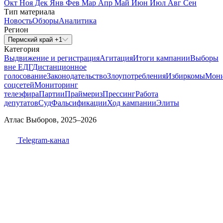
Окт
Ноя
Дек
Янв
Фев
Мар
Апр
Май
Июн
Июл
Авг
Сен
Тип материала
Новость
Обзоры
Аналитика
Регион
Пермский край +1
Категория
Выдвижение и регистрация
Агитация
Итоги кампании
Выборы
вне ЕДГ
Дистанционное
голосование
Законодательство
Злоупотребления
Избиркомы
Мони
соцсетей
Мониторинг
телеэфира
Партии
Праймериз
Прессинг
Работа
депутатов
Суд
Фальсификации
Ход кампании
Элиты
Атлас Выборов, 2025–2026
Telegram-канал