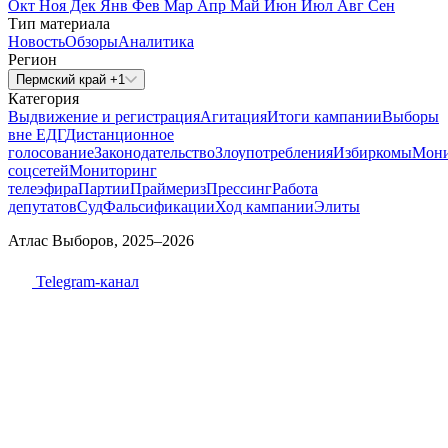
Окт
Ноя
Дек
Янв
Фев
Мар
Апр
Май
Июн
Июл
Авг
Сен
Тип материала
Новость
Обзоры
Аналитика
Регион
Пермский край +1
Категория
Выдвижение и регистрация
Агитация
Итоги кампании
Выборы
вне ЕДГ
Дистанционное
голосование
Законодательство
Злоупотребления
Избиркомы
Мони
соцсетей
Мониторинг
телеэфира
Партии
Праймериз
Прессинг
Работа
депутатов
Суд
Фальсификации
Ход кампании
Элиты
Атлас Выборов, 2025–2026
Telegram-канал