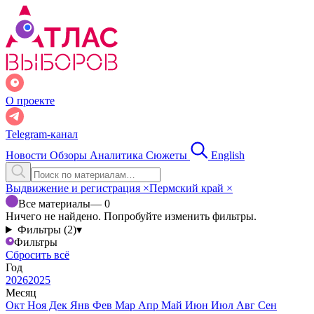
О проекте
Telegram-канал
Новости
Обзоры
Аналитика
Сюжеты
English
Выдвижение и регистрация
×
Пермский край
×
Все материалы
— 0
Ничего не найдено. Попробуйте изменить фильтры.
Фильтры (2)
▾
Фильтры
Сбросить всё
Год
2026
2025
Месяц
Окт
Ноя
Дек
Янв
Фев
Мар
Апр
Май
Июн
Июл
Авг
Сен