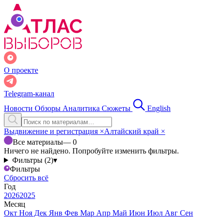
О проекте
Telegram-канал
Новости
Обзоры
Аналитика
Сюжеты
English
Выдвижение и регистрация
×
Алтайский край
×
Все материалы
— 0
Ничего не найдено. Попробуйте изменить фильтры.
Фильтры (2)
▾
Фильтры
Сбросить всё
Год
2026
2025
Месяц
Окт
Ноя
Дек
Янв
Фев
Мар
Апр
Май
Июн
Июл
Авг
Сен