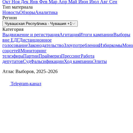
Окт
Ноя
Дек
Янв
Фев
Мар
Апр
Май
Июн
Июл
Авг
Сен
Тип материала
Новость
Обзоры
Аналитика
Регион
Чувашская Республика - Чувашия +1
Категория
Выдвижение и регистрация
Агитация
Итоги кампании
Выборы
вне ЕДГ
Дистанционное
голосование
Законодательство
Злоупотребления
Избиркомы
Мони
соцсетей
Мониторинг
телеэфира
Партии
Праймериз
Прессинг
Работа
депутатов
Суд
Фальсификации
Ход кампании
Элиты
Атлас Выборов, 2025–2026
Telegram-канал