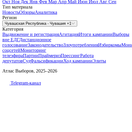
Окт
Ноя
Дек
Янв
Фев
Мар
Апр
Май
Июн
Июл
Авг
Сен
Тип материала
Новость
Обзоры
Аналитика
Регион
Чувашская Республика - Чувашия +1
Категория
Выдвижение и регистрация
Агитация
Итоги кампании
Выборы
вне ЕДГ
Дистанционное
голосование
Законодательство
Злоупотребления
Избиркомы
Мони
соцсетей
Мониторинг
телеэфира
Партии
Праймериз
Прессинг
Работа
депутатов
Суд
Фальсификации
Ход кампании
Элиты
Атлас Выборов, 2025–2026
Telegram-канал