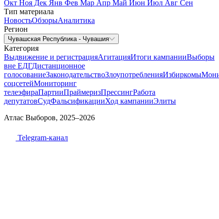
Окт
Ноя
Дек
Янв
Фев
Мар
Апр
Май
Июн
Июл
Авг
Сен
Тип материала
Новость
Обзоры
Аналитика
Регион
Чувашская Республика - Чувашия
Категория
Выдвижение и регистрация
Агитация
Итоги кампании
Выборы
вне ЕДГ
Дистанционное
голосование
Законодательство
Злоупотребления
Избиркомы
Мони
соцсетей
Мониторинг
телеэфира
Партии
Праймериз
Прессинг
Работа
депутатов
Суд
Фальсификации
Ход кампании
Элиты
Атлас Выборов, 2025–2026
Telegram-канал