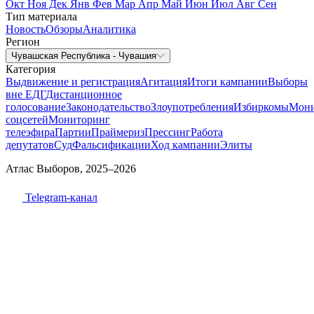
Окт
Ноя
Дек
Янв
Фев
Мар
Апр
Май
Июн
Июл
Авг
Сен
Тип материала
Новость
Обзоры
Аналитика
Регион
Чувашская Республика - Чувашия
Категория
Выдвижение и регистрация
Агитация
Итоги кампании
Выборы
вне ЕДГ
Дистанционное
голосование
Законодательство
Злоупотребления
Избиркомы
Мони
соцсетей
Мониторинг
телеэфира
Партии
Праймериз
Прессинг
Работа
депутатов
Суд
Фальсификации
Ход кампании
Элиты
Атлас Выборов, 2025–2026
Telegram-канал