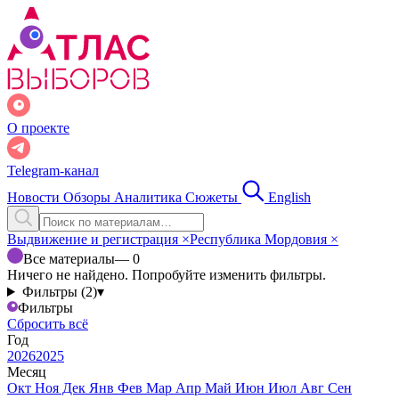
О проекте
Telegram-канал
Новости
Обзоры
Аналитика
Сюжеты
English
Выдвижение и регистрация
×
Республика Мордовия
×
Все материалы
— 0
Ничего не найдено. Попробуйте изменить фильтры.
Фильтры (2)
▾
Фильтры
Сбросить всё
Год
2026
2025
Месяц
Окт
Ноя
Дек
Янв
Фев
Мар
Апр
Май
Июн
Июл
Авг
Сен