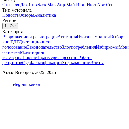
Окт
Ноя
Дек
Янв
Фев
Мар
Апр
Май
Июн
Июл
Авг
Сен
Тип материала
Новость
Обзоры
Аналитика
Регион
1 +2
Категория
Выдвижение и регистрация
Агитация
Итоги кампании
Выборы
вне ЕДГ
Дистанционное
голосование
Законодательство
Злоупотребления
Избиркомы
Мони
соцсетей
Мониторинг
телеэфира
Партии
Праймериз
Прессинг
Работа
депутатов
Суд
Фальсификации
Ход кампании
Элиты
Атлас Выборов, 2025–2026
Telegram-канал