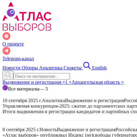
О проекте
Telegram-канал
Новости
Обзоры
Аналитика
Сюжеты
English
Выдвижение и регистрация
×
1
×
Архангельская область
×
Все материалы
— 5
10 сентября 2025 г.
Аналитика
Выдвижение и регистрация
Росси
Управляемая конкуренция-2025: сжатие до парламентских парт
Итоги выдвижения и регистрации кандидатов и партийных спис
8 сентября 2025 г.
Новость
Выдвижение и регистрация
Российск
«Атлас выборов» опубликовал Индекс (не)свободы губернаторс