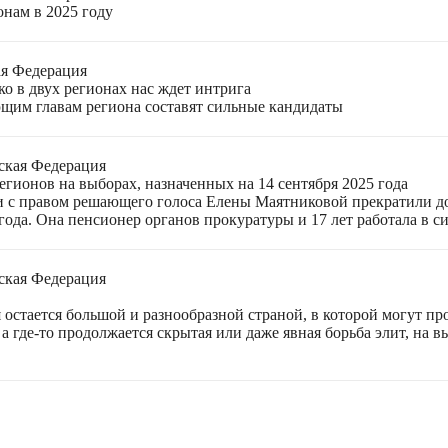
онам в 2025 году
ая Федерация
о в двух регионах нас ждет интрига
щим главам региона составят сильные кандидаты
ская Федерация
гионов на выборах, назначенных на 14 сентября 2025 года
 с правом решающего голоса Елены Маятниковой прекратили до
ода. Она пенсионер органов прокуратуры и 17 лет работала в си
ская Федерация
остается большой и разнообразной страной, в которой могут пр
а где-то продолжается скрытая или даже явная борьба элит, на