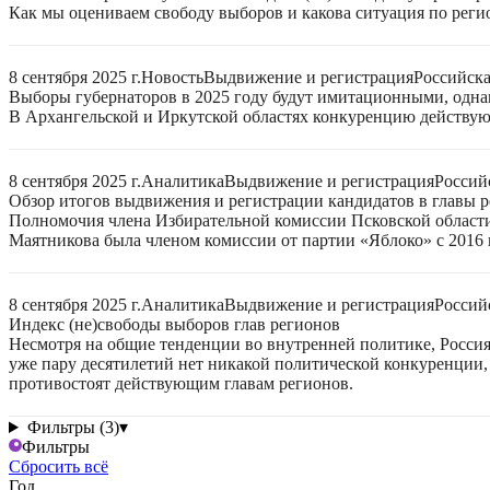
Как мы оцениваем свободу выборов и какова ситуация по реги
8 сентября 2025 г.
Новость
Выдвижение и регистрация
Российск
Выборы губернаторов в 2025 году будут имитационными, однак
В Архангельской и Иркутской областях конкуренцию действую
8 сентября 2025 г.
Аналитика
Выдвижение и регистрация
Россий
Обзор итогов выдвижения и регистрации кандидатов в главы ре
Полномочия члена Избирательной комиссии Псковской области
Маятникова была членом комиссии от партии «Яблоко» с 2016 г
8 сентября 2025 г.
Аналитика
Выдвижение и регистрация
Россий
Индекс (не)свободы выборов глав регионов
Несмотря на общие тенденции во внутренней политике, Россия 
уже пару десятилетий нет никакой политической конкуренции, 
противостоят действующим главам регионов.
Фильтры (3)
▾
Фильтры
Сбросить всё
Год