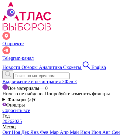
О проекте
Telegram-канал
Новости
Обзоры
Аналитика
Сюжеты
English
Выдвижение и регистрация
×
Фев
×
Все материалы
— 0
Ничего не найдено. Попробуйте изменить фильтры.
Фильтры (2)
▾
Фильтры
Сбросить всё
Год
2026
2025
Месяц
Окт
Ноя
Дек
Янв
Фев
Мар
Апр
Май
Июн
Июл
Авг
Сен