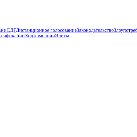
вне ЕДГ
Дистанционное голосование
Законодательство
Злоупотре
ьсификации
Ход кампании
Элиты