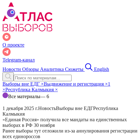
О проекте
Telegram-канал
Новости
Обзоры
Аналитика
Сюжеты
English
Выборы вне ЕДГ
×
Выдвижение и регистрация
×
1
×
Республика Калмыкия
×
Все материалы
— 6
1 декабря 2025 г.
Новость
Выборы вне ЕДГ
Республика
Калмыкия
«Единая Россия» получила все мандаты на единственных
выборах в РФ 30 ноября
Ранее выборы тут отложили из-за аннулирования регистрации
всех единороссов