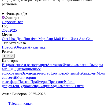
регионов.
Фильтры (4)
▾
Фильтры
Сбросить всё
Год
2026
2025
Месяц
Окт
Ноя
Дек
Янв
Фев
Мар
Апр
Май
Июн
Июл
Авг
Сен
Тип материала
Новость
Обзоры
Аналитика
Регион
1 +1
Категория
Выдвижение и регистрация
Агитация
Итоги кампании
Выборы
вне ЕДГ
Дистанционное
голосование
Законодательство
Злоупотребления
Избиркомы
Мони
соцсетей
Мониторинг
телеэфира
Партии
Праймериз
Прессинг
Работа
депутатов
Суд
Фальсификации
Ход кампании
Элиты
Атлас Выборов, 2025–2026
Telegram-канал