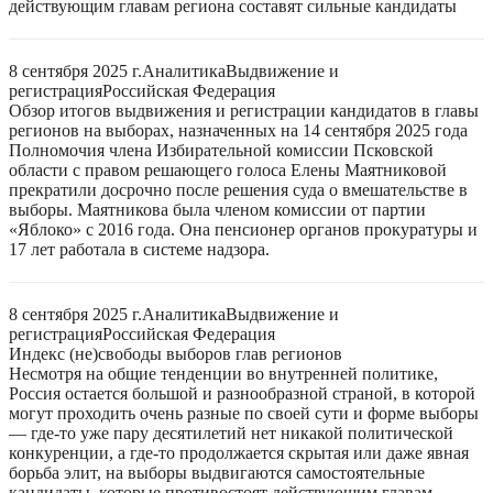
действующим главам региона составят сильные кандидаты
8 сентября 2025 г.
Аналитика
Выдвижение и
регистрация
Российская Федерация
Обзор итогов выдвижения и регистрации кандидатов в главы
регионов на выборах, назначенных на 14 сентября 2025 года
Полномочия члена Избирательной комиссии Псковской
области с правом решающего голоса Елены Маятниковой
прекратили досрочно после решения суда о вмешательстве в
выборы. Маятникова была членом комиссии от партии
«Яблоко» с 2016 года. Она пенсионер органов прокуратуры и
17 лет работала в системе надзора.
8 сентября 2025 г.
Аналитика
Выдвижение и
регистрация
Российская Федерация
Индекс (не)свободы выборов глав регионов
Несмотря на общие тенденции во внутренней политике,
Россия остается большой и разнообразной страной, в которой
могут проходить очень разные по своей сути и форме выборы
— где-то уже пару десятилетий нет никакой политической
конкуренции, а где-то продолжается скрытая или даже явная
борьба элит, на выборы выдвигаются самостоятельные
кандидаты, которые противостоят действующим главам