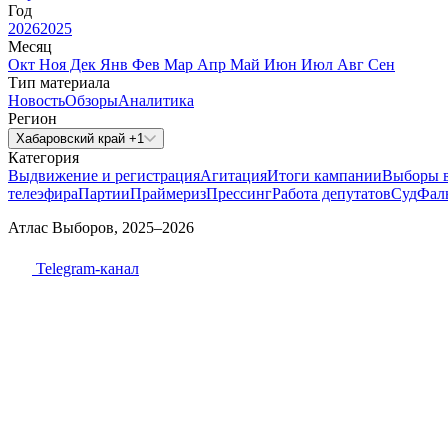
Год
2026
2025
Месяц
Окт
Ноя
Дек
Янв
Фев
Мар
Апр
Май
Июн
Июл
Авг
Сен
Тип материала
Новость
Обзоры
Аналитика
Регион
Хабаровский край +1
Категория
Выдвижение и регистрация
Агитация
Итоги кампании
Выборы 
телеэфира
Партии
Праймериз
Прессинг
Работа депутатов
Суд
Фал
Атлас Выборов, 2025–2026
Telegram-канал