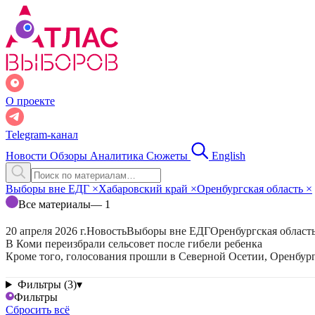
О проекте
Telegram-канал
Новости
Обзоры
Аналитика
Сюжеты
English
Выборы вне ЕДГ
×
Хабаровский край
×
Оренбургская область
×
Все материалы
— 1
20 апреля 2026 г.
Новость
Выборы вне ЕДГ
Оренбургская област
В Коми переизбрали сельсовет после гибели ребенка
Кроме того, голосования прошли в Северной Осетии, Оренбург
Фильтры (3)
▾
Фильтры
Сбросить всё