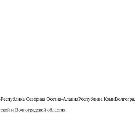
ь
Республика Северная Осетия-Алания
Республика Коми
Волгогра
ской и Волгоградской областях